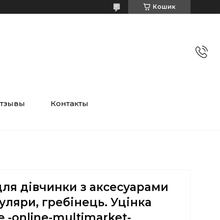
Кошик
тзывы
Контакты
для дівчинки з аксесуарами
куляри, гребінець. Уцінка
e -online-multimarket-