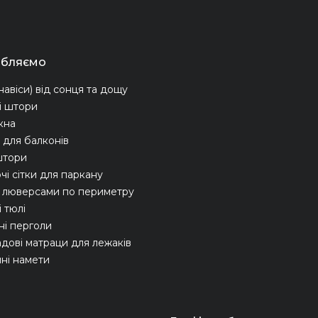
обляємо
навіси) від сонця та дощу
і штори
ікна
для балконів
штори
чі сітки для паркану
з люверсами по периметру
 тюлі
ні перголи
адові матраци для лежаків
ні намети