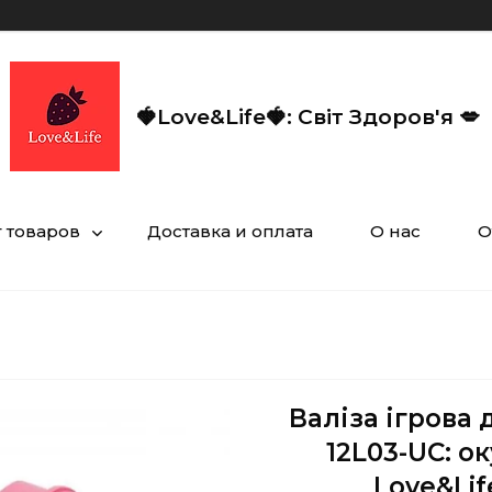
🍓Love&Life🍓: Світ Здоров'я 💋
г товаров
Доставка и оплата
О нас
О
Валіза ігрова 
12L03-UC: о
Love&Lif