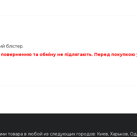
ий блістер.
ри» поверненню та обміну не підлягають. Перед покупко
и товара в любой из следующих городов: Киев, Харьков, Оде