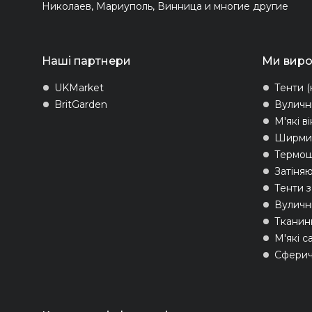
Николаев, Мариуполь, Винница и многие другие
Наші партнери
Ми вир
UKMarket
Тенти (
BritGarden
Вуличн
М'які в
Ширми 
Термо
Затіняю
Тенти 
Вуличні
Тканин
М'які с
Сферич