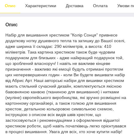
Опис
Характеристики
Доставка
Оплата
Умови п
Опис
Набір для вишивання хрестиком "Колір Сонця" привнесе
додаткову нотку душевного тепла та затишку до Вашої оселі,
адже ширина її складає: 290 міліметрів, а висота: 410
міліметрів. Така картина хрестиком також буде чудовим
подарунком для близьких - адже найкращий подарунок той,
що зроблений власноруч! І навіть не важливе кінцеве
призначення - важливо які емоції будуть отримані протягом
цих неперевершених годин - коли Ви будете вишивати набір
від Абрис Арт. Наші авторські набіри для вишивки хрестиком
мають стильний сучасний дизайн, комплектуються якісною
бавовняною канвою (тканиною для вишивання) і нитками
(муліне) європейського виробництва, які зручно розміщені на
картонному органайзері, а також голкою для вишивання
хрестом, детальною кольоровою символьною схемою,
інструкцією з описом всіх видів швів хрестом, що
застосовуються і рекомендаціями з оформлення відшитої
хрестиком роботи, щоб навіть початківець легко орієнтувався
в процесі вишивання. Увага для всіх, хто хоче купити набір!