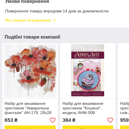
Умови повернення
Повернення товару впродовж 14 днів за домовленістю
Всі умови повернення
Подібні товари компанії
Набір для вишивання
Набір для вишивання
Набі
хрестиком "Акварельна
хрестиком "Кошеня",
хрес
фантазія" AH-178, 28х28
модель AHM-008
снів
см Love&Life -online-
Love&Life -online-
см L
653
384
959
₴
₴
multimarket-
multimarket-
mult