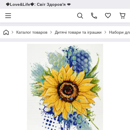
🍓Love&Life🍓: Світ Здоров'я 💋
Каталог товаров
Дитячі товари та іграшки
Набори для