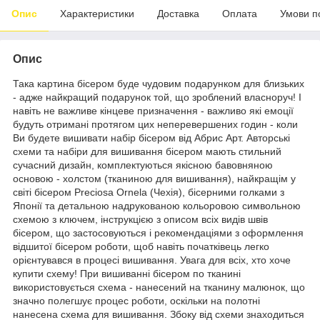
Опис
Характеристики
Доставка
Оплата
Умови п
Опис
Така картина бісером буде чудовим подарунком для близьких
- адже найкращий подарунок той, що зроблений власноруч! І
навіть не важливе кінцеве призначення - важливо які емоції
будуть отримані протягом цих неперевершених годин - коли
Ви будете вишивати набір бісером від Абрис Арт. Авторські
схеми та набіри для вишивання бісером мають стильний
сучасний дизайн, комплектуються якісною бавовняною
основою - холстом (тканиною для вишивання), найкращім у
світі бісером Preciosa Ornela (Чехія), бісерними голками з
Японії та детальною надрукованою кольоровою символьною
схемою з ключем, інструкцією з описом всіх видів швів
бісером, що застосовуються і рекомендаціями з оформлення
відшитої бісером роботи, щоб навіть початківець легко
орієнтувався в процесі вишивання. Увага для всіх, хто хоче
купити схему! При вишиванні бісером по тканині
використовується схема - нанесений на тканину малюнок, що
значно полегшує процес роботи, оскільки на полотні
нанесена схема для вишивання. Збоку від схеми знаходиться