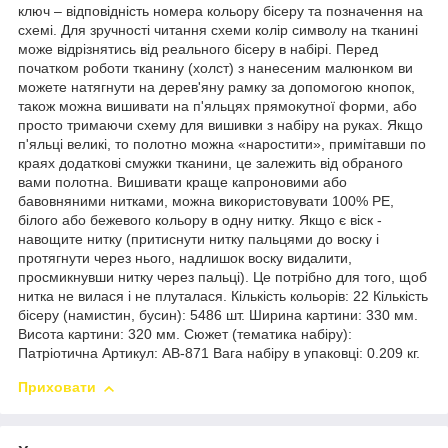
ключ – відповідність номера кольору бісеру та позначення на
схемі. Для зручності читання схеми колір символу на тканині
може відрізнятись від реального бісеру в набірі. Перед
початком роботи тканину (холст) з нанесеним малюнком ви
можете натягнути на дерев'яну рамку за допомогою кнопок,
також можна вишивати на п'яльцях прямокутної форми, або
просто тримаючи схему для вишивки з набіру на руках. Якщо
п'яльці великі, то полотно можна «наростити», примітавши по
краях додаткові смужки тканини, це залежить від обраного
вами полотна. Вишивати краще капроновими або
бавовняними нитками, можна використовувати 100% РЕ,
білого або бежевого кольору в одну нитку. Якщо є віск -
навощите нитку (притиснути нитку пальцями до воску і
протягнути через нього, надлишок воску видалити,
просмикнувши нитку через пальці). Це потрібно для того, щоб
нитка не вилася і не плуталася. Кількість кольорів: 22 Кількість
бісеру (намистин, бусин): 5486 шт. Ширина картини: 330 мм.
Висота картини: 320 мм. Сюжет (тематика набіру):
Патріотична Артикул: AB-871 Вага набіру в упаковці: 0.209 кг.
Приховати