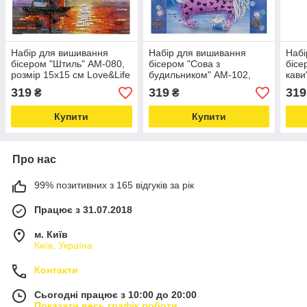
Набір для вишивання
Набір для вишивання
Набі
бісером "Штиль" AM-080,
бісером "Сова з
бісе
розмір 15х15 см Love&Life
будильником" AM-102,
кави
-online-multimarket-
розмір 15х15 см Love&Life
15х1
319
319
319
₴
₴
-online-multimarket-
onli
Купити
Купити
Про нас
99% позитивних з 165 відгуків за рік
Працює з 31.07.2018
м. Київ
Київ, Україна
Контакти
Сьогодні працює з 10:00 до 20:00
Показати весь графік роботи