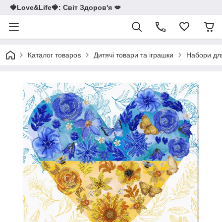
🍓Love&Life🍓: Світ Здоров'я 💋
Каталог товаров
Дитячі товари та іграшки
Набори для