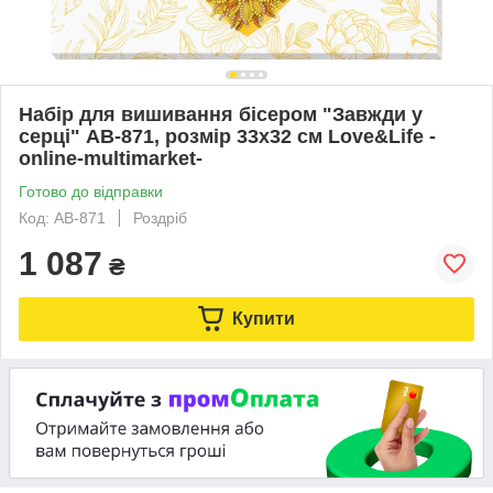
Набір для вишивання бісером "Завжди у
серці" AB-871, розмір 33х32 см Love&Life -
online-multimarket-
Готово до відправки
Код: AB-871
Роздріб
1 087
₴
Купити