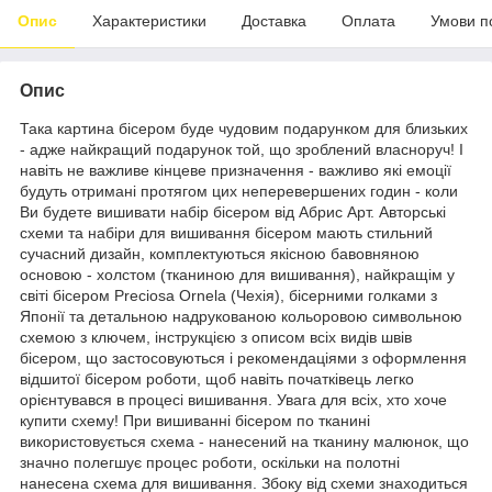
Опис
Характеристики
Доставка
Оплата
Умови п
Опис
Така картина бісером буде чудовим подарунком для близьких
- адже найкращий подарунок той, що зроблений власноруч! І
навіть не важливе кінцеве призначення - важливо які емоції
будуть отримані протягом цих неперевершених годин - коли
Ви будете вишивати набір бісером від Абрис Арт. Авторські
схеми та набіри для вишивання бісером мають стильний
сучасний дизайн, комплектуються якісною бавовняною
основою - холстом (тканиною для вишивання), найкращім у
світі бісером Preciosa Ornela (Чехія), бісерними голками з
Японії та детальною надрукованою кольоровою символьною
схемою з ключем, інструкцією з описом всіх видів швів
бісером, що застосовуються і рекомендаціями з оформлення
відшитої бісером роботи, щоб навіть початківець легко
орієнтувався в процесі вишивання. Увага для всіх, хто хоче
купити схему! При вишиванні бісером по тканині
використовується схема - нанесений на тканину малюнок, що
значно полегшує процес роботи, оскільки на полотні
нанесена схема для вишивання. Збоку від схеми знаходиться