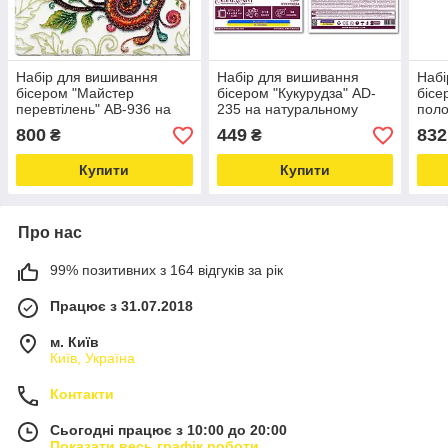
Набір для вишивання
Набір для вишивання
Набі
бісером "Майстер
бісером "Кукурудза" AD-
бісе
перевтілень" AB-936 на
235 на натуральному
поло
натуральному полотні
полотні для рукоділля
луго
800
449
832
₴
₴
Love&Life -online-
Love&Life -online-
onli
multimarket-
multimarket-
Купити
Купити
Про нас
99% позитивних з 164 відгуків за рік
Працює з 31.07.2018
м. Київ
Київ, Україна
Контакти
Сьогодні працює з 10:00 до 20:00
Показати весь графік роботи