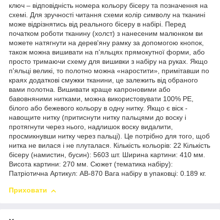
ключ – відповідність номера кольору бісеру та позначення на
схемі. Для зручності читання схеми колір символу на тканині
може відрізнятись від реального бісеру в набірі. Перед
початком роботи тканину (холст) з нанесеним малюнком ви
можете натягнути на дерев'яну рамку за допомогою кнопок,
також можна вишивати на п'яльцях прямокутної форми, або
просто тримаючи схему для вишивки з набіру на руках. Якщо
п'яльці великі, то полотно можна «наростити», примітавши по
краях додаткові смужки тканини, це залежить від обраного
вами полотна. Вишивати краще капроновими або
бавовняними нитками, можна використовувати 100% РЕ,
білого або бежевого кольору в одну нитку. Якщо є віск -
навощите нитку (притиснути нитку пальцями до воску і
протягнути через нього, надлишок воску видалити,
просмикнувши нитку через пальці). Це потрібно для того, щоб
нитка не вилася і не плуталася. Кількість кольорів: 22 Кількість
бісеру (намистин, бусин): 5603 шт. Ширина картини: 410 мм.
Висота картини: 270 мм. Сюжет (тематика набіру):
Патріотична Артикул: AB-870 Вага набіру в упаковці: 0.189 кг.
Приховати