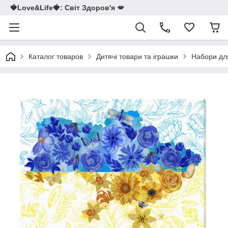
🍓Love&Life🍓: Світ Здоров'я 💋
Каталог товаров
Дитячі товари та іграшки
Набори для