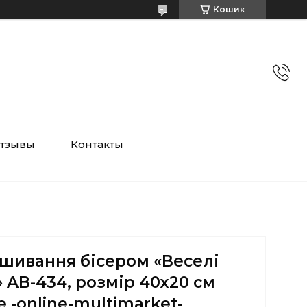
Кошик
тзывы
Контакты
ишивання бісером «Веселі
 AB-434, розмір 40х20 см
e -online-multimarket-