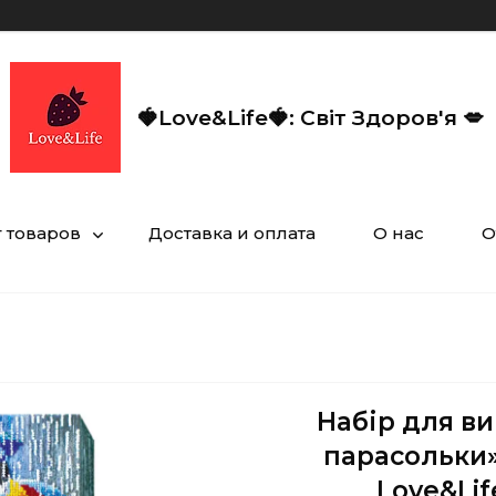
🍓Love&Life🍓: Світ Здоров'я 💋
г товаров
Доставка и оплата
О нас
О
Набір для в
парасольки»
Love&Lif