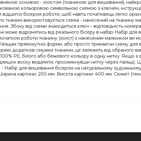
няною основою - холстом (тканиною для вишивання), найкращім
укованою кольоровою символьною схемою з ключем, інструкціє
відшитої бісером роботи, щоб навіть початківець легко орієнт
 по тканині використовується схема - нанесений на тканину 
ня. Збоку від схеми знаходиться ключ – відповідність номера
ні може відрізнятись від реального бісеру в набірі Набір дл
 початком роботи тканину (холст) з нанесеним малюнком ви м
льцях прямокутної форми, або просто тримаючи схему для виш
краях додаткові смужки тканини, це залежить від обраного 
00% РЕ, білого або бежевого кольору в одну нитку. Якщо є в
адлишок воску видалити, просмикнувши нитку через пальці). Це
 Набір для вишивання бісером на натуральному художньому хо
. Ширина картини: 200 мм. Висота картини: 400 мм. Сюжет (те