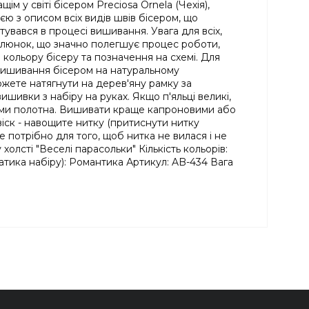
 у світі бісером Preciosa Ornela (Чехія),
ю з описом всіх видів швів бісером, що
увався в процесі вишивання. Увага для всіх,
малюнок, що значно полегшує процес роботи,
 кольору бісеру та позначення на схемі. Для
я вишивання бісером на натуральному
ожете натягнути на дерев'яну рамку за
ивки з набіру на руках. Якщо п'яльці великі,
вами полотна. Вишивати краще капроновими або
іск - навощите нитку (притиснути нитку
 потрібно для того, щоб нитка не вилася і не
лсті "Веселі парасольки" Кількість кольорів:
матика набіру): Романтика Артикул: AB-434 Вага