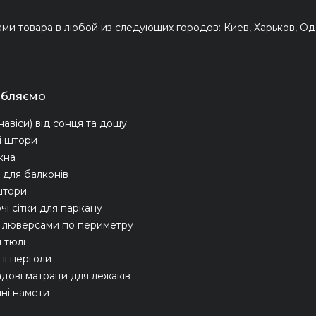
и товара в любой из следующих городов: Киев, Харьков, Оде
обляємо
навіси) від сонця та дощу
і штори
ікна
для балконів
штори
чі сітки для паркану
з люверсами по периметру
 тюлі
ні перголи
адові матраци для лежаків
ні намети