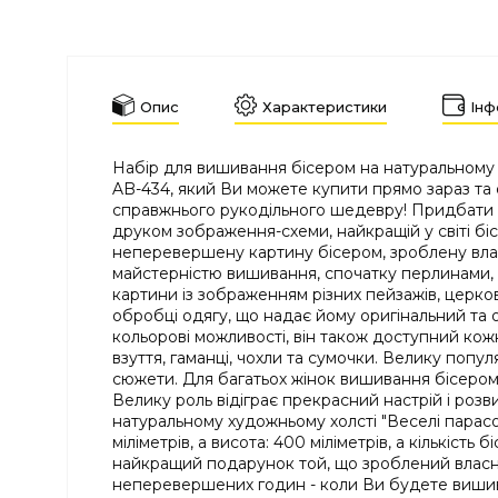
Опис
Характеристики
Інф
Набір для вишивання бісером на натуральному 
AB-434, який Ви можете купити прямо зараз та 
справжнього рукодільного шедевру! Придбати та
друком зображення-схеми, найкращій у світі бісе
неперевершену картину бісером, зроблену влас
майстерністю вишивання, спочатку перлинами, 
картини із зображенням різних пейзажів, церко
обробці одягу, що надає йому оригінальний та о
кольорові можливості, він також доступний кожн
взуття, гаманці, чохли та сумочки. Велику попул
сюжети. Для багатьох жінок вишивання бісером 
Велику роль відіграє прекрасний настрій і роз
натуральному художньому холсті "Веселі парасо
міліметрів, а висота: 400 міліметрів, а кількіс
найкращий подарунок той, що зроблений власнор
неперевершених годин - коли Ви будете вишива