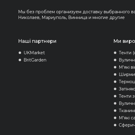
Мы без проблем организуем доставку выбранного вам
Николаев, Мариуполь, Винница и многие другие
Наші партнери
Ми вир
UKMarket
Тенти (
BritGarden
Вуличн
М'які в
Ширми 
Термо
Затіняю
Тенти 
Вуличні
Тканин
М'які с
Сферич