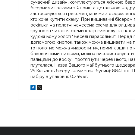
сучасний дизайн, комплектуються якісною бавов
бісерними голками з Японії та детальною надр
застосовуються і рекомендаціями з оформлення 
хто хоче купити схему! При вишиванні бісером
оскільки на полотні нанесена схема для вишиван
зручності читання схеми колір символу на ткани
художньому холсті "Веселі парасольки". Перед
допомогою кнопок, також можна вишивати на п'я
то полотно можна «наростити», примітавши по 
бавовняними нитками, можна використовувати 1
пальцями до воску і протягнути через нього, н
плуталася. Назва Вашого майбутнього шедевра -
25 Кількість бісеру (намистин, бусин): 8841 шт
набіру в упаковці: 0.246 кг.