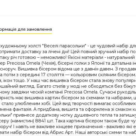
ормація для замовлення
художньому холсті "Веселі парасольки" - це чудовий набір дл
отримати доставку за лічені дні! Цей повний зручний набір п
ку річ готовою – неможливо! Якісні матеріали - натуральний
р Preciosa Ornela (Чехія), бісерні голки з Японії та детальна 
норуч. Вишивка бісером відома ще з давніх-давен. З продавн
а потім з середині 17 століття — кольоровим скляним бісеро
в, ікон тощо. У наш час вишивка бісером стала знову популяр
шайний вигляд. Багато стилів у моді не обходяться без біжутер
ому завдяки ческій компанії Preciosa Ornela. Сучасні рукоділ
ярність має вишивка картин бісером за схемами та набірами, що
стало улюбленим хобі. Цей вид творчості вимагає особливих н
винена фантазія. А придбана, вишита та оформлена зі смаком
льки" привнесе додаткову нотку душевного тепла та затишку 
ть бісеру (намистин) 8841 шт. Така картина бісером також буд
уч! І навіть не важливе кінцеве призначення - важливо які е
ти набір бісером від Абрис Арт. Наші авторські схеми та на