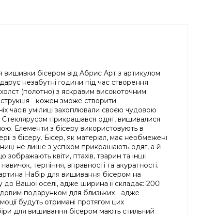
я вишивки бісером від Абрис Арт з артикулом
одарує незабутні години під час створення
 холст (полотно) з яскравим високоточним
інструкція - кожен зможе створити
іх часів умілиці захоплювали своєю чудовою
м. Стеклярусом прикрашався одяг, вишивалися
ною. Елементи з бісеру використовують в
ії з бісеру. Бісер, як матеріал, має необмежені
ьниці не лише з успіхом прикрашають одяг, а й
 зображають квіти, птахів, тварин та інші
авичок, терпіння, вправності та акуратності.
 картина Набір для вишивання бісером на
до Вашої оселі, адже ширина її складає: 200
е чудовим подарунком для близьких - адже
моції будуть отримані протягом цих
біри для вишивання бісером мають стильний