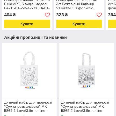
Fluid ART, 5 видів, моделі
Art Божевільні індіанці
Art Б
FA-01-01-2-3-4-5 та FA-01-
VT4433-09 з фольгою,
флак
05 Love&Life -online-
шпателем та стразами
VT45
404
323
364
₴
₴
multimarket-
Love&Life -online-
onli
multimarket-
Купити
Купити
Акційні пропозиції та новинки
Дитячий набір для творчості
Дитячий набір для творчості
"Сумка-розмальовка" MK
"Сумка-розмальовка" MK
5869-1 Love&Life -online-
5869-2 Love&Life -online-
multimarket-
multimarket-