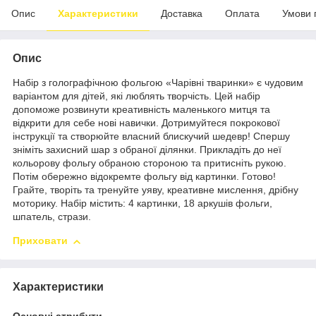
Опис
Характеристики
Доставка
Оплата
Умови 
Опис
Набір з голографічною фольгою «Чарівні тваринки» є чудовим
варіантом для дітей, які люблять творчість. Цей набір
допоможе розвинути креативність маленького митця та
відкрити для себе нові навички. Дотримуйтеся покрокової
інструкції та створюйте власний блискучий шедевр! Спершу
зніміть захисний шар з обраної ділянки. Прикладіть до неї
кольорову фольгу обраною стороною та притисніть рукою.
Потім обережно відокремте фольгу від картинки. Готово!
Грайте, творіть та тренуйте уяву, креативне мислення, дрібну
моторику. Набір містить: 4 картинки, 18 аркушів фольги,
шпатель, стрази.
Приховати
Характеристики