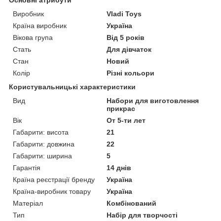
Основні атрибути
Виробник
Vladi Toys
Країна виробник
Україна
Вікова група
Від 5 років
Стать
Для дівчаток
Стан
Новий
Колір
Різні кольори
Користувальницькі характеристики
Вид
Набори для виготовлення
прикрас
Вік
От 5-ти лет
Габарити: висота
21
Габарити: довжина
22
Габарити: ширина
5
Гарантія
14 днів
Країна реєстрації бренду
Україна
Країна-виробник товару
Україна
Матеріал
Комбінований
Тип
Набір для творчості