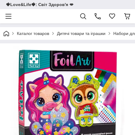
🍓Love&Life🍓: Світ Здоров'я 💋
Каталог товаров
Дитячі товари та іграшки
Набори для