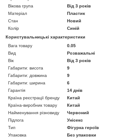
Вікова група
Від 3 років
Матеріал
Пластик
Стан
Новий
Колір
Синій
Користувальницькі характеристики
Вага товару
0.05
Вид
Розважальні
Вік
Від 3 років
Габарити: висота
9
Габарити: довжина
9
Габарити: ширина
6
Гарантія
14 днів
Країна реєстрації бренду
Китай
Країна-виробник товару
Китай
Найменування різновиду
Червоний
Підлога
Унісекс
Тип
Фігурка героїв
Упаковка
Без упаковки