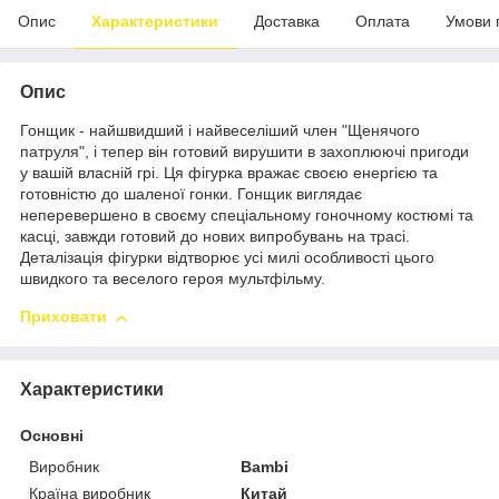
Опис
Характеристики
Доставка
Оплата
Умови 
Опис
Гонщик - найшвидший і найвеселіший член "Щенячого
патруля", і тепер він готовий вирушити в захоплюючі пригоди
у вашій власній грі. Ця фігурка вражає своєю енергією та
готовністю до шаленої гонки. Гонщик виглядає
неперевершено в своєму спеціальному гоночному костюмі та
касці, завжди готовий до нових випробувань на трасі.
Деталізація фігурки відтворює усі милі особливості цього
швидкого та веселого героя мультфільму.
Приховати
Характеристики
Основні
Виробник
Bambi
Країна виробник
Китай