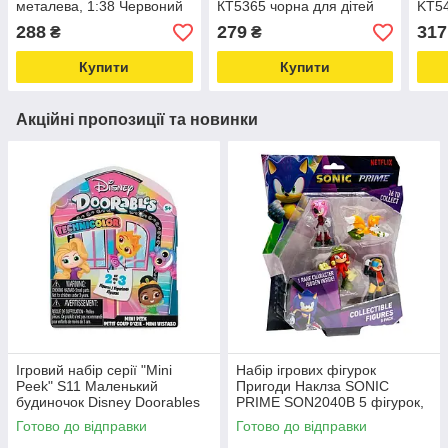
металева, 1:38 Червоний
КТ5365 чорна для дітей
KT5
Love&Life -online-
колекційна Love&Life -
1:36
288
279
317
₴
₴
multimarket-
online-multimarket-
відк
onli
Купити
Купити
Акційні пропозиції та новинки
Ігровий набір серії "Mini
Набір ігрових фігурок
Peek" S11 Маленький
Пригоди Наклза SONIC
будиночок Disney Doorables
PRIME SON2040B 5 фігурок,
44796 Love&Life -online-
6,5 см Love&Life -online-
Готово до відправки
Готово до відправки
multimarket-
multimarket-