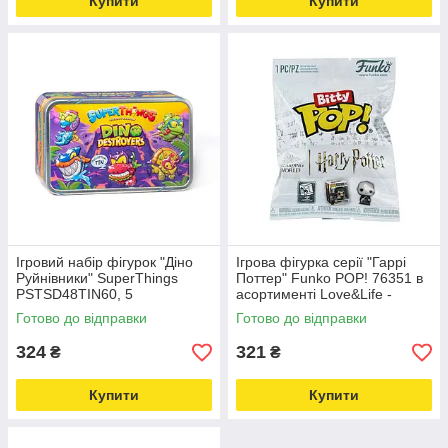
Купити
Купити
Ігровий набір фігурок "Діно
Ігрова фігурка серії "Гаррі
Руйнівники" SuperThings
Поттер" Funko POP! 76351 в
PSTSD48TIN60, 5
асортименті Love&Life -
ексклюзивних фігурок
online-multimarket-
Готово до відправки
Готово до відправки
Love&Life -online-multimarket-
324
321
₴
₴
Купити
Купити