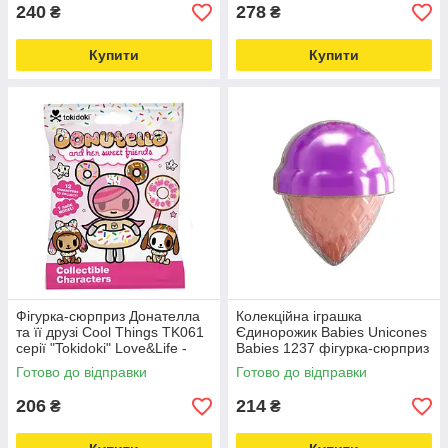
240
278
₴
₴
Купити
Купити
Фігурка-сюрприз Донателла
Колекційна іграшка
та її друзі Cool Things TK061
Єдинорожик Babies Unicones
серії "Tokidoki" Love&Life -
Babies 1237 фігурка-сюрприз
online-multimarket-
в ріжку Love&Life -online-
Готово до відправки
Готово до відправки
multimarket-
206
214
₴
₴