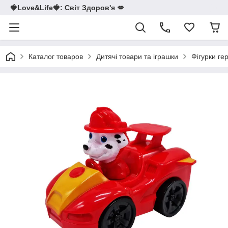
🍓Love&Life🍓: Світ Здоров'я 💋
Каталог товаров
Дитячі товари та іграшки
Фігурки ге