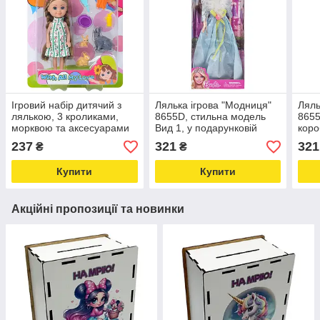
Ігровий набір дитячий з
Лялька ігрова "Модниця"
Ляль
лялькою, 3 кроликами,
8655D, стильна модель
8655
морквою та аксесуарами
Вид 1, у подарунковій
коро
модель 618-18 Love&Life -
упаковці Love&Life -online-
Love
237
321
321
₴
₴
online-multimarket-
multimarket-
mult
Купити
Купити
Акційні пропозиції та новинки