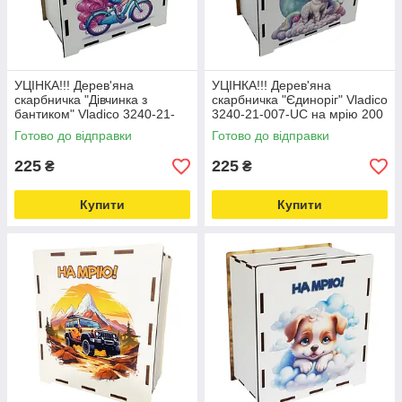
УЦІНКА!!! Дерев'яна
УЦІНКА!!! Дерев'яна
скарбничка "Дівчинка з
скарбничка "Єдиноріг" Vladico
бантиком" Vladico 3240-21-
3240-21-007-UC на мрію 200
005-UC на мрію 200 днів
днів Love&Life -online-
Готово до відправки
Готово до відправки
Love&Life -online-multimarket-
multimarket-
225
225
₴
₴
Купити
Купити