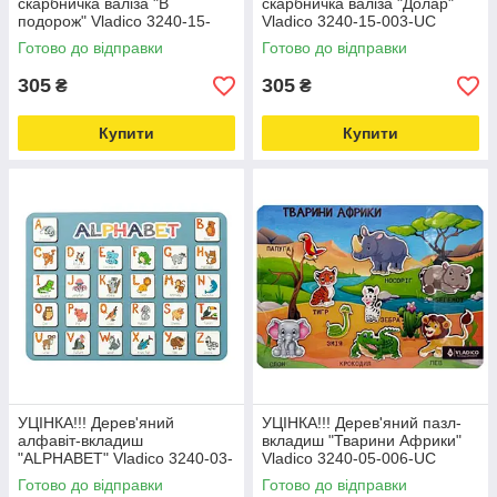
скарбничка валіза "В
скарбничка валіза "Долар"
подорож" Vladico 3240-15-
Vladico 3240-15-003-UC
005-UC розмір 24х17 см
розмір 24х17 см Love&Life -
Готово до відправки
Готово до відправки
Love&Life -online-multimarket-
online-multimarket-
305
305
₴
₴
Купити
Купити
УЦІНКА!!! Дерев'яний
УЦІНКА!!! Дерев'яний пазл-
алфавіт-вкладиш
вкладиш "Тварини Африки"
"ALPHABET" Vladico 3240-03-
Vladico 3240-05-006-UC
002-UC синій 29х39 см
розмір 33х25 см Love&Life -
Готово до відправки
Готово до відправки
Love&Life -online-multimarket-
online-multimarket-