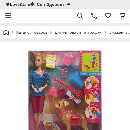
🍓Love&Life🍓: Світ Здоров'я 💋
Каталог товаров
Дитячі товари та іграшки
Знижені в 