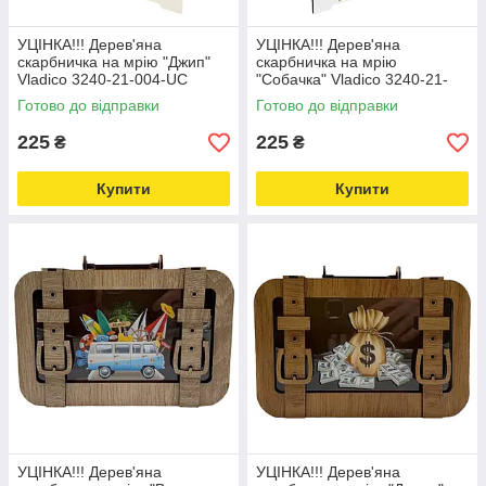
УЦІНКА!!! Дерев'яна
УЦІНКА!!! Дерев'яна
скарбничка на мрію "Джип"
скарбничка на мрію
Vladico 3240-21-004-UC
"Собачка" Vladico 3240-21-
17х15х9 см, 200 днів
006-UC 17х15х9 см, 200 днів
Готово до відправки
Готово до відправки
Love&Life -online-multimarket-
Love&Life -online-multimarket-
225
225
₴
₴
Купити
Купити
УЦІНКА!!! Дерев'яна
УЦІНКА!!! Дерев'яна