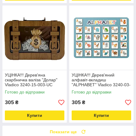
УЦІНКА!!! Дерев'яна
УЦІНКА!!! Дерев'яний
скарбничка валіза "Долар"
алфавіт-вкладиш
Vladico 3240-15-003-UC
"ALPHABET" Vladico 3240-03-
розмір 24х17 см Love&Life -
002-UC синій 29х39 см
Готово до відправки
Готово до відправки
online-multimarket-
Love&Life -online-multimarket-
305
305
₴
₴
Купити
Купити
Показати ще