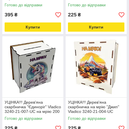
-online-multimarket-
005-UC на мрію 200 днів
Готово до відправки
Готово до відправки
Love&Life -online-multimarket-
395
225
₴
₴
Купити
Купити
УЦІНКА!!! Дерев'яна
УЦІНКА!!! Дерев'яна
скарбничка "Єдиноріг" Vladico
скарбничка на мрію "Джип"
3240-21-007-UC на мрію 200
Vladico 3240-21-004-UC
днів Love&Life -online-
17х15х9 см, 200 днів
Готово до відправки
Готово до відправки
multimarket-
Love&Life -online-multimarket-
225
225
₴
₴