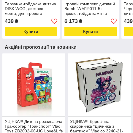
Тарзанка-гойдалка дитяча
Ігровий комплекс дитячий
Тар
DISK WCG, дискова,
Bambi WM19011-5 з
Черв
жовта, для ігрового
гіркою, гойдалками та
дитя
майданчика Love&Life -
баскетбольним кільцем
Love
439
6 173
439
₴
₴
online-multimarket-
Love&Life -online-
mult
multimarket-
Купити
Купити
Акційні пропозиції та новинки
УЦІНКА!!! Дитяча розвиваюча
УЦІНКА!!! Дерев'яна
Гра-сортер "Транспорт" Vladi
скарбничка "Дівчинка з
Toys ZB2002-06-UC Love&Life
бантиком" Vladico 3240-21-