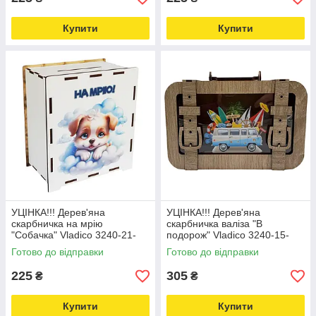
Купити
Купити
УЦІНКА!!! Дерев'яна
УЦІНКА!!! Дерев'яна
скарбничка на мрію
скарбничка валіза "В
"Собачка" Vladico 3240-21-
подорож" Vladico 3240-15-
006-UC 17х15х9 см, 200 днів
005-UC розмір 24х17 см
Готово до відправки
Готово до відправки
Love&Life -online-multimarket-
Love&Life -online-multimarket-
225
305
₴
₴
Купити
Купити