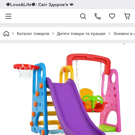
🍓Love&Life🍓: Світ Здоров'я 💋
Каталог товаров
Дитячі товари та іграшки
Знижені в 