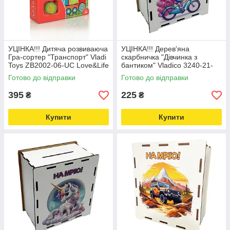
УЦІНКА!!! Дитяча розвиваюча
УЦІНКА!!! Дерев'яна
Гра-сортер "Транспорт" Vladi
скарбничка "Дівчинка з
Toys ZB2002-06-UC Love&Life
бантиком" Vladico 3240-21-
-online-multimarket-
005-UC на мрію 200 днів
Готово до відправки
Готово до відправки
Love&Life -online-multimarket-
395
225
₴
₴
Купити
Купити