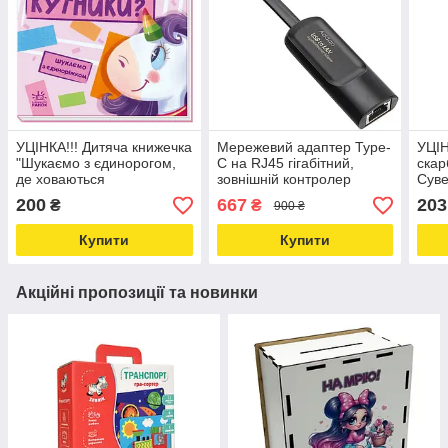
УЦІНКА!!! Дитяча книжечка
Мережевий адаптер Type-
УЦІН
"Шукаємо з єдинорогом,
C на RJ45 гігабітний,
скар
де ховаються
зовнішній контролер
Суве
прямокутники?" Ранок
Addap UC2RJ45-02 1 Гбіт/
200 
200
667
203
₴
₴
900 ₴
1345008-UC Love&Life -
с Love&Life -online-
віко
online-multimarket-
multimarket-
onli
Купити
Купити
Акційні пропозиції та новинки