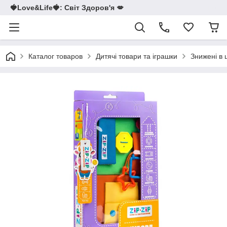
🍓Love&Life🍓: Світ Здоров'я 💋
Каталог товаров
Дитячі товари та іграшки
Знижені в 