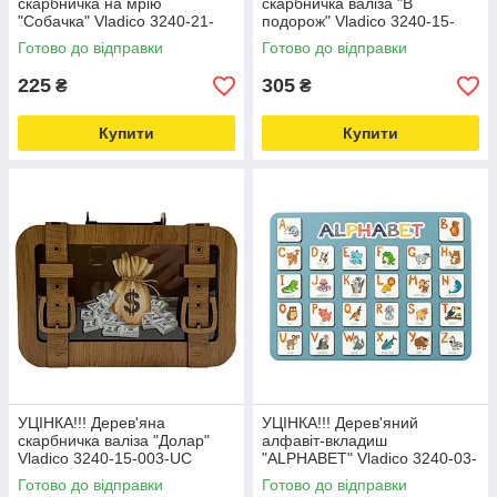
скарбничка на мрію
скарбничка валіза "В
"Собачка" Vladico 3240-21-
подорож" Vladico 3240-15-
006-UC 17х15х9 см, 200 днів
005-UC розмір 24х17 см
Готово до відправки
Готово до відправки
Love&Life -online-multimarket-
Love&Life -online-multimarket-
225
305
₴
₴
Купити
Купити
УЦІНКА!!! Дерев'яна
УЦІНКА!!! Дерев'яний
скарбничка валіза "Долар"
алфавіт-вкладиш
Vladico 3240-15-003-UC
"ALPHABET" Vladico 3240-03-
розмір 24х17 см Love&Life -
002-UC синій 29х39 см
Готово до відправки
Готово до відправки
online-multimarket-
Love&Life -online-multimarket-