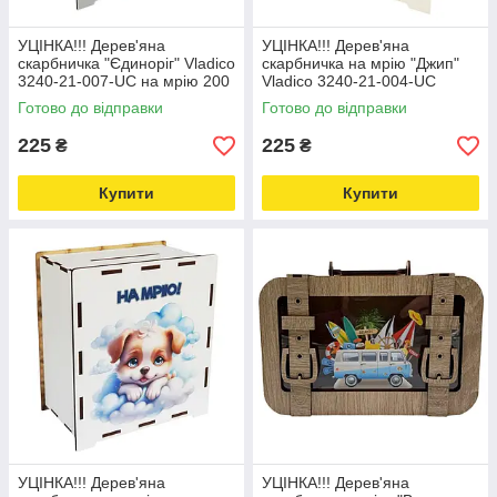
УЦІНКА!!! Дерев'яна
УЦІНКА!!! Дерев'яна
скарбничка "Єдиноріг" Vladico
скарбничка на мрію "Джип"
3240-21-007-UC на мрію 200
Vladico 3240-21-004-UC
днів Love&Life -online-
17х15х9 см, 200 днів
Готово до відправки
Готово до відправки
multimarket-
Love&Life -online-multimarket-
225
225
₴
₴
Купити
Купити
УЦІНКА!!! Дерев'яна
УЦІНКА!!! Дерев'яна