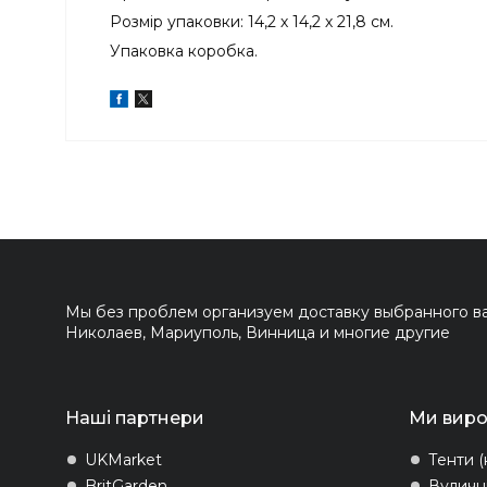
Розмір упаковки: 14,2 х 14,2 х 21,8 см.
Упаковка коробка.
Мы без проблем организуем доставку выбранного вам
Николаев, Мариуполь, Винница и многие другие
Наші партнери
Ми вир
UKMarket
Тенти (
BritGarden
Вуличн