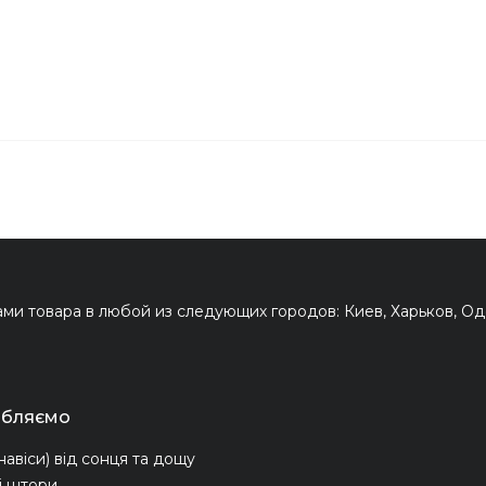
и товара в любой из следующих городов: Киев, Харьков, Оде
обляємо
навіси) від сонця та дощу
і штори