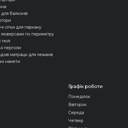
ікна
для балконів
штори
чі сітки для паркану
з люверсами по периметру
 тюлі
ні перголи
адові матраци для лежаків
ні намети
Графік роботи
Понеділок
Вівторок
Середа
Четвер