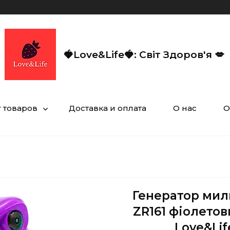
🍓Love&Life🍓: Світ Здоров'я 💋
г товаров
Доставка и оплата
О нас
О
Генератор мил
ZR161 фіолетов
Love&Lif