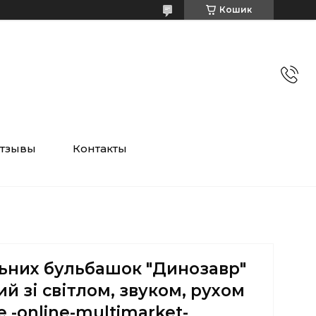
Кошик
тзывы
Контакты
ьних бульбашок "Динозавр"
ий зі світлом, звуком, рухом
e -online-multimarket-