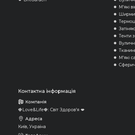
М'які в
Ширми 
Термо
Затіняю
Тенти 
Вуличні
Тканин
М'які с
Сферич
🍓Love&Life🍓: Світ Здоров'я 💋
Київ, Україна