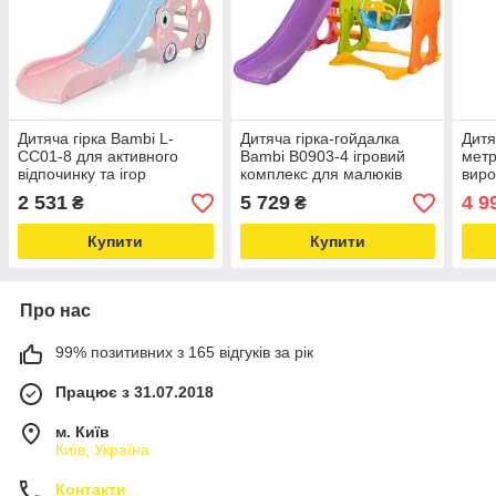
Дитяча гірка Bambi L-
Дитяча гірка-гойдалка
Дитя
CC01-8 для активного
Bambi B0903-4 ігровий
метр
відпочинку та ігор
комплекс для малюків
виро
Love&Life -online-
Love&Life -online-
Love
2 531
5 729
4 9
₴
₴
multimarket-
multimarket-
mult
Купити
Купити
Про нас
99% позитивних з 165 відгуків за рік
Працює з 31.07.2018
м. Київ
Київ, Україна
Контакти