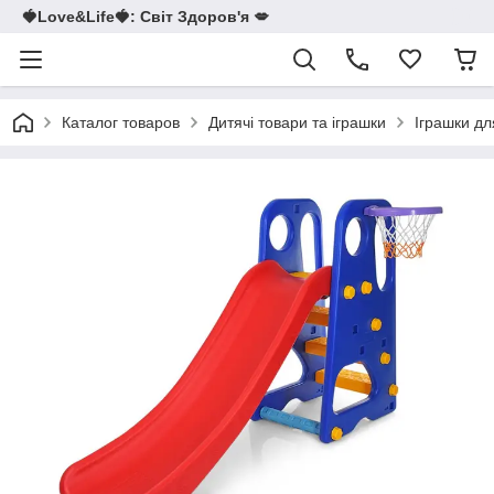
🍓Love&Life🍓: Світ Здоров'я 💋
Каталог товаров
Дитячі товари та іграшки
Іграшки дл