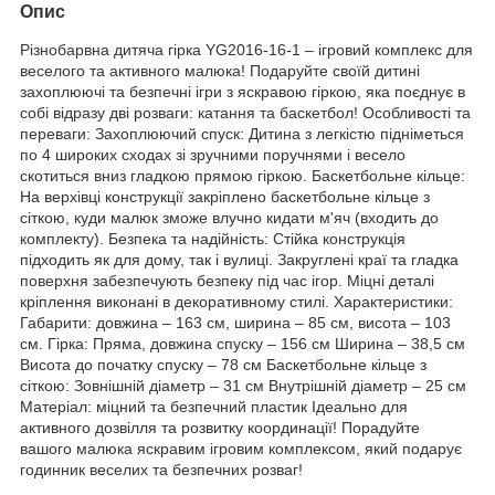
Опис
Різнобарвна дитяча гірка YG2016-16-1 – ігровий комплекс для
веселого та активного малюка! Подаруйте своїй дитині
захоплюючі та безпечні ігри з яскравою гіркою, яка поєднує в
собі відразу дві розваги: катання та баскетбол! Особливості та
переваги: Захоплюючий спуск: Дитина з легкістю підніметься
по 4 широких сходах зі зручними поручнями і весело
скотиться вниз гладкою прямою гіркою. Баскетбольне кільце:
На верхівці конструкції закріплено баскетбольне кільце з
сіткою, куди малюк зможе влучно кидати м'яч (входить до
комплекту). Безпека та надійність: Стійка конструкція
підходить як для дому, так і вулиці. Закруглені краї та гладка
поверхня забезпечують безпеку під час ігор. Міцні деталі
кріплення виконані в декоративному стилі. Характеристики:
Габарити: довжина – 163 см, ширина – 85 см, висота – 103
см. Гірка: Пряма, довжина спуску – 156 см Ширина – 38,5 см
Висота до початку спуску – 78 см Баскетбольне кільце з
сіткою: Зовнішній діаметр – 31 см Внутрішній діаметр – 25 см
Матеріал: міцний та безпечний пластик Ідеально для
активного дозвілля та розвитку координації! Порадуйте
вашого малюка яскравим ігровим комплексом, який подарує
годинник веселих та безпечних розваг!