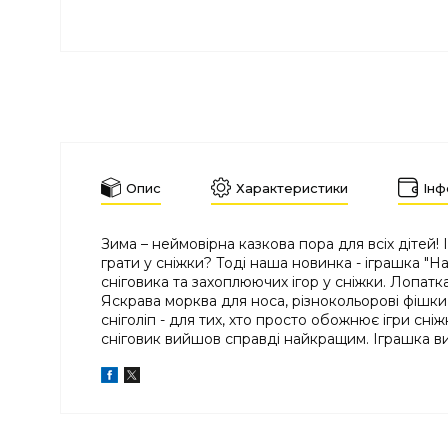
Опис
Характеристики
Інф
Зима – неймовірна казкова пора для всіх дітей!
грати у сніжки? Тоді наша новинка - іграшка "Н
сніговика та захоплюючих ігор у сніжки. Лопатк
Яскрава морква для носа, різнокольорові фішки 
сніголіп - для тих, хто просто обожнює ігри сні
сніговик вийшов справді найкращим. Іграшка виго