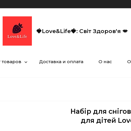
🍓Love&Life🍓: Світ Здоров'я 💋
г товаров
Доставка и оплата
О нас
О
Набір для сніго
для дітей Lov