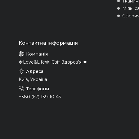
Тканин
М'які с
Сферич
🍓Love&Life🍓: Світ Здоров'я 💋
Київ, Україна
+380 (67) 139-10-45