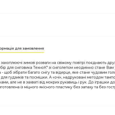
ормація для замовлення
 І захоплюючі зимові розваги на свіжому повітрі поєднають дру
абір для сніговика ТехноК" зі сніголепом неодмінно стане Вам 
а - щоб зібрати багато снігу та відерце, яке стане чудовим г
для гудзиків та посмішки. А «очі», надруковані методом тамп
жками, але не в захваті від мокрих рукавиць і рук. До іграшки 
товлена ​​із міцного якісного пластику без запаху та без гост