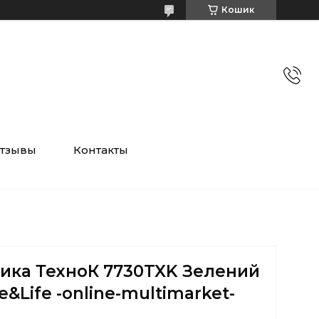
Кошик
тзывы
Контакты
вика ТехноК 7730TXK Зелений
e&Life -online-multimarket-