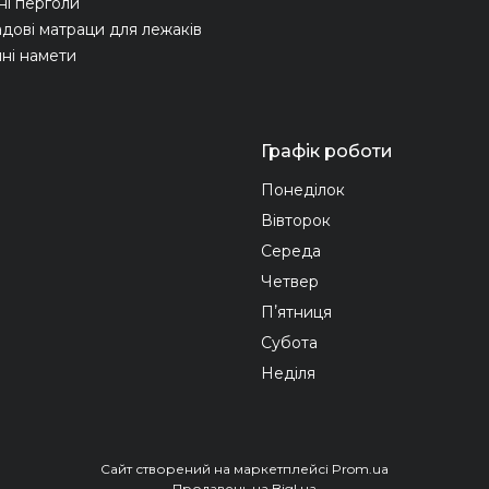
ні перголи
адові матраци для лежаків
ні намети
Графік роботи
Понеділок
Вівторок
Середа
Четвер
Пʼятниця
Субота
Неділя
Сайт створений на маркетплейсі
Prom.ua
Продавець на Bigl.ua