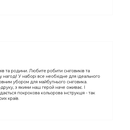
зів та родини. Любите робити сніговиків та
у нагоді! У наборі все необхідне для ідеального
оловним убором для майбутнього сніговика.
одруку, з якими наш герой наче оживає. І
додається покрокова кольорова інструкція - так
рих країв.