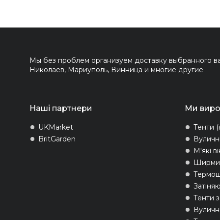
Мы без проблем организуем доставку выбранного вам
Николаев, Мариуполь, Винница и многие другие
Наші партнери
Ми вир
UKMarket
Тенти (
BritGarden
Вуличн
М'які в
Ширми 
Термо
Затіняю
Тенти 
Вуличні