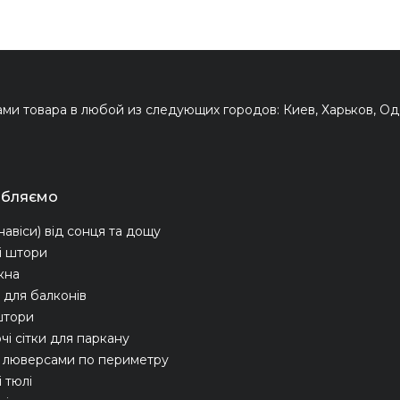
и товара в любой из следующих городов: Киев, Харьков, Оде
обляємо
навіси) від сонця та дощу
і штори
ікна
для балконів
штори
чі сітки для паркану
з люверсами по периметру
 тюлі