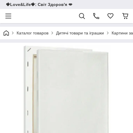
🍓Love&Life🍓: Світ Здоров'я 💋
Каталог товаров
Дитячі товари та іграшки
Картини з