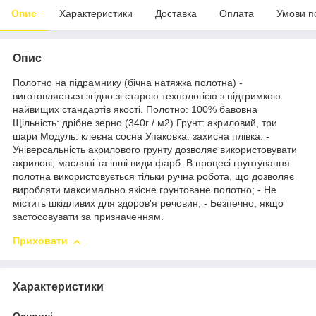
Опис
Характеристики
Доставка
Оплата
Умови п
Опис
Полотно на підрамнику (бічна натяжка полотна) -
виготовляється згідно зі старою технологією з підтримкою
найвищих стандартів якості. Полотно: 100% бавовна
Щільність: дрібне зерно (340г / м2) Грунт: акриловий, три
шари Модуль: клеєна сосна Упаковка: захисна плівка. -
Універсальність акрилового грунту дозволяє використовувати
акрилові, масляні та інші види фарб. В процесі грунтування
полотна використовується тільки ручна робота, що дозволяє
виробляти максимально якісне грунтоване полотно; - Не
містить шкідливих для здоров'я речовин; - Безпечно, якщо
застосовувати за призначенням.
Приховати
Характеристики