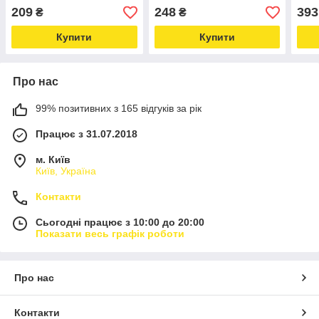
online-multimarket-
см Love&Life -online-
Love
209
248
393
₴
₴
multimarket-
mult
Купити
Купити
Про нас
99% позитивних з 165 відгуків за рік
Працює з 31.07.2018
м. Київ
Київ, Україна
Контакти
Сьогодні працює з 10:00 до 20:00
Показати весь графік роботи
Про нас
Контакти