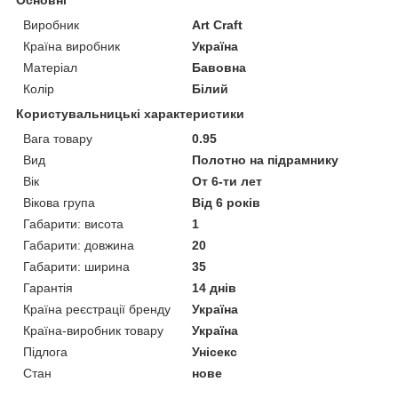
Основні
Виробник
Art Craft
Країна виробник
Україна
Матеріал
Бавовна
Колір
Білий
Користувальницькі характеристики
Вага товару
0.95
Вид
Полотно на підрамнику
Вік
От 6-ти лет
Вікова група
Від 6 років
Габарити: висота
1
Габарити: довжина
20
Габарити: ширина
35
Гарантія
14 днів
Країна реєстрації бренду
Україна
Країна-виробник товару
Україна
Підлога
Унісекс
Стан
нове