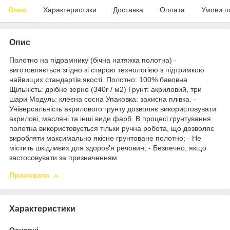
Опис
Характеристики
Доставка
Оплата
Умови п
Опис
Полотно на підрамнику (бічна натяжка полотна) -
виготовляється згідно зі старою технологією з підтримкою
найвищих стандартів якості. Полотно: 100% бавовна
Щільність: дрібне зерно (340г / м2) Грунт: акриловий, три
шари Модуль: клеєна сосна Упаковка: захисна плівка. -
Універсальність акрилового грунту дозволяє використовувати
акрилові, масляні та інші види фарб. В процесі грунтування
полотна використовується тільки ручна робота, що дозволяє
виробляти максимально якісне грунтоване полотно; - Не
містить шкідливих для здоров'я речовин; - Безпечно, якщо
застосовувати за призначенням.
Приховати
Характеристики