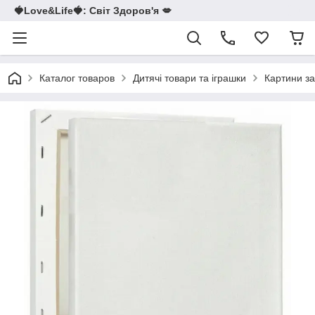
🍓Love&Life🍓: Світ Здоров'я 💋
Каталог товаров
Дитячі товари та іграшки
Картини з