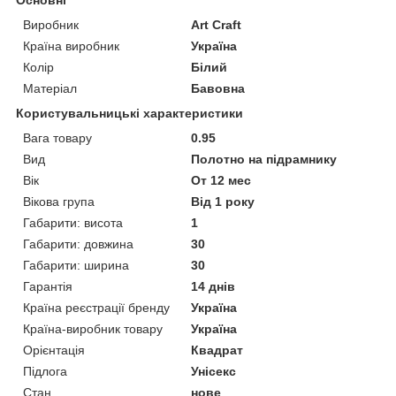
Основні
Виробник
Art Craft
Країна виробник
Україна
Колір
Білий
Матеріал
Бавовна
Користувальницькі характеристики
Вага товару
0.95
Вид
Полотно на підрамнику
Вік
От 12 мес
Вікова група
Від 1 року
Габарити: висота
1
Габарити: довжина
30
Габарити: ширина
30
Гарантія
14 днів
Країна реєстрації бренду
Україна
Країна-виробник товару
Україна
Орієнтація
Квадрат
Підлога
Унісекс
Стан
нове