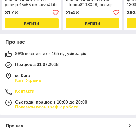
розмір 45x65 см Love&Life
"Чорний" 13028, розмір
1303
-online-multimarket-
40х25 см Love&Life -
Love
317
254
393
₴
₴
online-multimarket-
mult
Купити
Купити
Про нас
99% позитивних з 165 відгуків за рік
Працює з 31.07.2018
м. Київ
Київ, Україна
Контакти
Сьогодні працює з 10:00 до 20:00
Показати весь графік роботи
Про нас