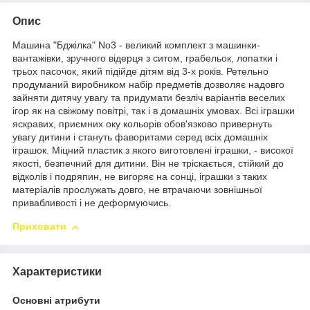
Опис
Машина "Бджілка" No3 - великий комплект з машинки-
вантажівки, зручного відерця з ситом, грабельок, лопатки і
трьох пасочок, який підійде дітям від 3-х років. Ретельно
продуманий виробником набір предметів дозволяє надовго
зайняти дитячу увагу та придумати безліч варіантів веселих
ігор як на свіжому повітрі, так і в домашніх умовах. Всі іграшки
яскравих, приємних оку кольорів обов'язково привернуть
увагу дитини і стануть фаворитами серед всіх домашніх
іграшок. Міцний пластик з якого виготовлені іграшки, - високої
якості, безпечний для дитини. Він не тріскається, стійкий до
відколів і подряпин, не вигоряє на сонці, іграшки з таких
матеріалів прослужать довго, не втрачаючи зовнішньої
привабливості і не деформуючись.
Приховати
Характеристики
Основні атрибути