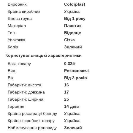
Виробник
Colorplast
Країна виробник
Україна
Вікова група
Від 1 року
Матеріал
Пластик
Тип
Відерце
Упаковка
Сітка
Колір
Зелений
Користувальницькі характеристики
Вага товару
0.325
Вид
Розвиваючі
Вік
Від 3 років
Габарити: висота
16
Габарити: довжина
17
Габарити: ширина
25
Гарантія
14 днів
Країна реєстрації бренду
Україна
Країна-виробник товару
Україна
Найменування різновиду
Зелений