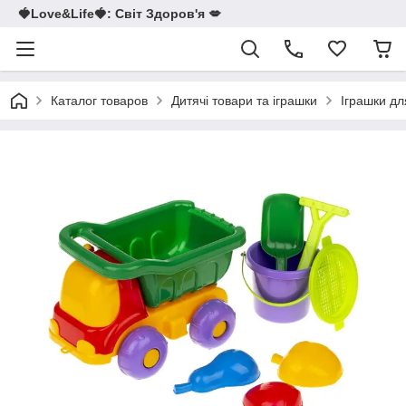
🍓Love&Life🍓: Світ Здоров'я 💋
Каталог товаров
Дитячі товари та іграшки
Іграшки дл