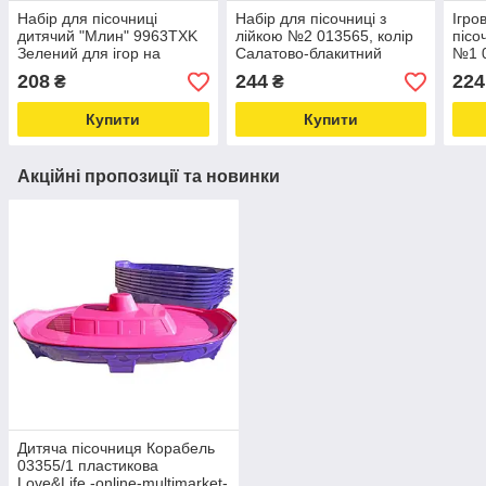
Набір для пісочниці
Набір для пісочниці з
Ігро
дитячий "Млин" 9963TXK
лійкою №2 013565, колір
пісо
Зелений для ігор на
Салатово-блакитний
№1 0
вулиці Love&Life -online-
Love&Life -online-
граб
208
244
224
₴
₴
multimarket-
multimarket-
Love
mult
Купити
Купити
Акційні пропозиції та новинки
Дитяча пісочниця Корабель
03355/1 пластикова
Love&Life -online-multimarket-