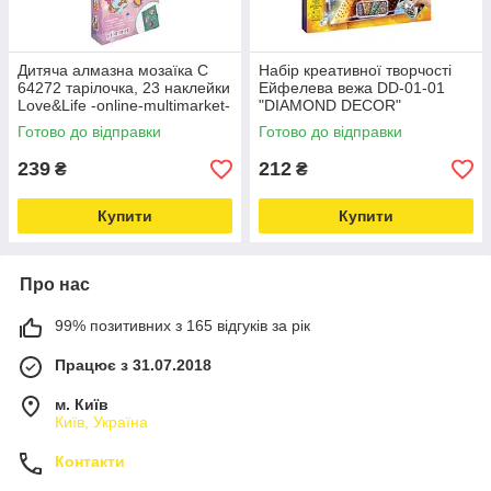
Дитяча алмазна мозаїка C
Набір креативної творчості
64272 тарілочка, 23 наклейки
Ейфелева вежа DD-01-01
Love&Life -online-multimarket-
"DIAMOND DECOR"
Love&Life -online-multimarket-
Готово до відправки
Готово до відправки
239
212
₴
₴
Купити
Купити
Про нас
99% позитивних з 165 відгуків за рік
Працює з 31.07.2018
м. Київ
Київ, Україна
Контакти