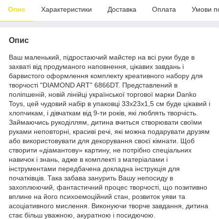
Опис
Характеристики
Доставка
Оплата
Умови п
Опис
Ваш маленький, підростаючий майстер на всі руки буде в
захваті від продуманого наповнення, цікавих завдань і
барвистого оформлення комплекту креативного набору для
творчості "DIAMOND ART" 6866DT. Представлений в
поліпшеній, новій лінійці української торгової марки Danko
Toys, цей чудовий набір в упаковці 33х23х1,5 см буде цікавий і
хлопчикам, і дівчаткам від 9-ти років, які люблять творчість.
Займаючись рукоділлям, дитина вчиться створювати своїми
руками неповторні, красиві речі, які можна подарувати друзям
або використовувати для декорування своєї кімнати. Щоб
створити «діамантову» картину, не потрібно спеціальних
навичок і знань, адже в комплекті з матеріалами і
інструментами передбачена докладна інструкція для
початківців. Така забава занурить Вашу непосиду в
захоплюючий, фантастичний процес творчості, що позитивно
вплине на його психоемоційний стан, розвиток уяви та
асоціативного мислення. Виконуючи творче завдання, дитина
стає більш уважною, акуратною і посидючою.