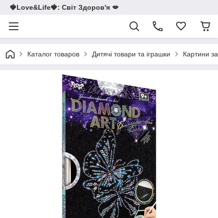
🍓Love&Life🍓: Світ Здоров'я 💋
Каталог товаров
Дитячі товари та іграшки
Картини з