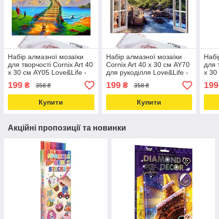
Набір алмазної мозаїки
Набір алмазної мозаїки
Набі
для творчості Cornix Art 40
Cornix Art 40 x 30 см AY70
для 
x 30 см AY05 Love&Life -
для рукоділля Love&Life -
x 30
online-multimarket-
online-multimarket-
onli
199
199
199
₴
₴
358 ₴
358 ₴
Купити
Купити
Акційні пропозиції та новинки