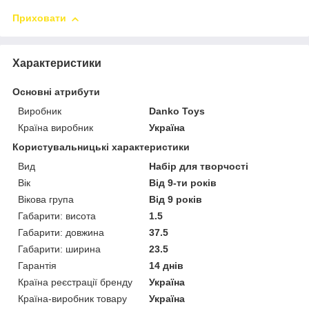
Приховати
Характеристики
Основні атрибути
Виробник
Danko Toys
Країна виробник
Україна
Користувальницькі характеристики
Вид
Набір для творчості
Вік
Від 9-ти років
Вікова група
Від 9 років
Габарити: висота
1.5
Габарити: довжина
37.5
Габарити: ширина
23.5
Гарантія
14 днів
Країна реєстрації бренду
Україна
Країна-виробник товару
Україна